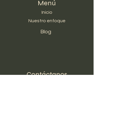
Menú
Inicio
Nuestro enfoque
Blog
Contáctanos
Directora: Maria Esther Grados
+51 934 695 922
Relaciones publicas: Bruno Guss
+51 993 184 929
Correo
kriyayogalima@gmail.com